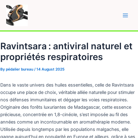
Skip
to
content
Main
Men
Ravintsara : antiviral naturel et
propriétés respiratoires
By
pédalier bureau
/
14 August 2025
Dans le vaste univers des huiles essentielles, celle de Ravintsara
occupe une place de choix, véritable alliée naturelle pour stimuler
nos défenses immunitaires et dégager les voies respiratoires.
Originaire des forêts luxuriantes de Madagascar, cette essence
précieuse, concentrée en 1,8-cinéole, s’est imposée au fil des
années comme un incontournable en aromathérapie moderne.
Utilisée depuis longtemps par les populations malgaches, elle
gagne aujourd’hui en popularité en Europe et ailleurs, grâce à ses