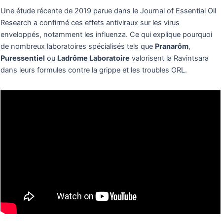
Une étude récente de 2019 parue dans le Journal of Essential Oil
Research a confirmé ces effets antiviraux sur les virus
enveloppés, notamment les influenza. Ce qui explique pourquoi
de nombreux laboratoires spécialisés tels que
Pranarôm
,
Puressentiel
ou
Ladrôme Laboratoire
valorisent la Ravintsara
dans leurs formules contre la grippe et les troubles ORL.