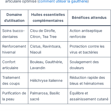
articulaire optimisé (
comment utiliser la gaulthérie
)
Domaine
Huiles essentielles
Bénéfices attendus
d’utilisation
complémentaires
Soins bucco-
Clou de Girofle,
Action antiseptique
dentaires
Citron, Tea Tree
renforcée
Renforcement
Cistus, Ravintsara,
Protection contre les
hivernal
Niaouli
virus et bactéries
Confort
Bouleau, Gaulthérie,
Soulagement des
articulaire
Lavandin
douleurs
Traitement
Réduction rapide des
Hélichryse italienne
des coups
bleus et hématomes
Purification de
Palmarosa, Basilic
Équilibre et
la peau
sacré
assainissement cutané