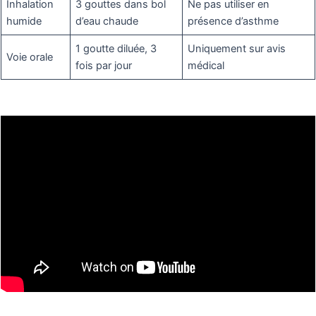
Inhalation
3 gouttes dans bol
Ne pas utiliser en
humide
d’eau chaude
présence d’asthme
1 goutte diluée, 3
Uniquement sur avis
Voie orale
fois par jour
médical