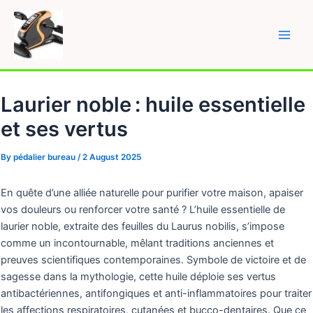
Skip
to
content
Main
Men
Laurier noble : huile essentielle
et ses vertus
By
pédalier bureau
/
2 August 2025
En quête d’une alliée naturelle pour purifier votre maison, apaiser
vos douleurs ou renforcer votre santé ? L’huile essentielle de
laurier noble, extraite des feuilles du Laurus nobilis, s’impose
comme un incontournable, mêlant traditions anciennes et
preuves scientifiques contemporaines. Symbole de victoire et de
sagesse dans la mythologie, cette huile déploie ses vertus
antibactériennes, antifongiques et anti-inflammatoires pour traiter
les affections respiratoires, cutanées et bucco-dentaires. Que ce