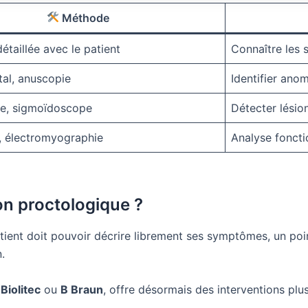
Méthode
étaillée avec le patient
Connaître les
tal, anuscopie
Identifier anom
e, sigmoïdoscope
Détecter lésio
 électromyographie
Analyse foncti
ion proctologique ?
tient doit pouvoir décrire librement ses symptômes, un poin
.
e
Biolitec
ou
B Braun
, offre désormais des interventions plu