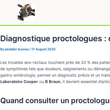
Skip
to
content
Diagnostique proctologues : q
By
pédalier bureau
/
17 August 2025
Les troubles ano-rectaux touchent près de 20 % des patien
de symptômes tels que douleurs, saignements ou démangeaiso
gastro-entérologie, permet un diagnostic précis et un tr
Laboratoire Cooper
ou
B Braun
, il devient essentiel d’an
Quand consulter un proctologue 