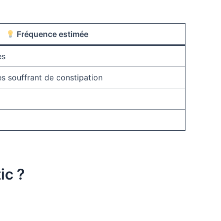
Fréquence estimée
es
es souffrant de constipation
ic ?