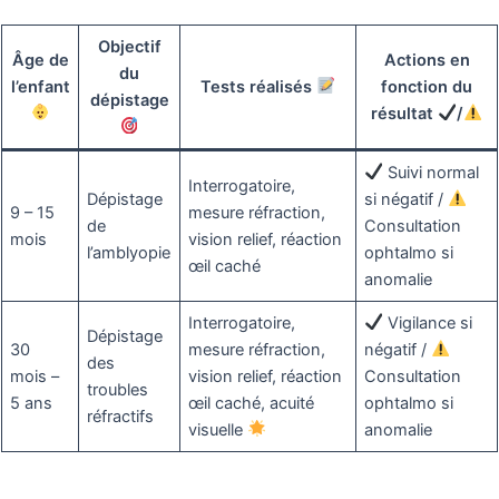
Objectif
Âge de
Actions en
du
l’enfant
Tests réalisés
fonction du
dépistage
résultat
/
Suivi normal
Interrogatoire,
Dépistage
si négatif /
9 – 15
mesure réfraction,
de
Consultation
mois
vision relief, réaction
l’amblyopie
ophtalmo si
œil caché
anomalie
Interrogatoire,
Vigilance si
Dépistage
30
mesure réfraction,
négatif /
des
mois –
vision relief, réaction
Consultation
troubles
5 ans
œil caché, acuité
ophtalmo si
réfractifs
visuelle
anomalie