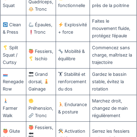
Quadriceps,
Squat
fonctionnelle
près de la poitrine
Tronc
Faites le
Clean
Épaules,
Explosivité
mouvement fluide,
& Press
Tronc
+ force
protégez l’épaule
Split
Commencez sans
Fessiers,
Mobilité &
Squat /
charge, maîtrisez la
Ischio
équilibre
Curtsy
trajectoire
Grand
🏋️ Stabilité et
Gardez le bassin
Renegade
dorsal,
renforcement
stable, évitez la
Row
Gainage
du dos
rotation
Marchez droit,
Endurance
Farmer
Préhension,
changez de main
& posture
Walk
Tronc
régulièrement
Fessiers,
Glute
Activation
Serrez les fessiers