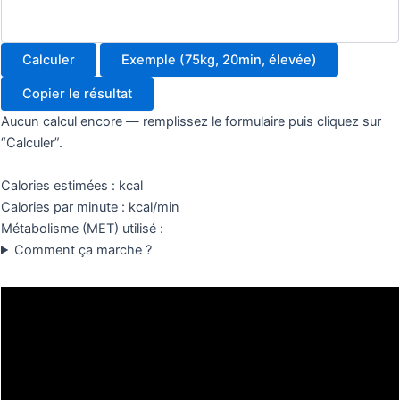
Calculer
Exemple (75kg, 20min, élevée)
Copier le résultat
Aucun calcul encore — remplissez le formulaire puis cliquez sur
“Calculer”.
Calories estimées :
kcal
Calories par minute :
kcal/min
Métabolisme (MET) utilisé :
Comment ça marche ?