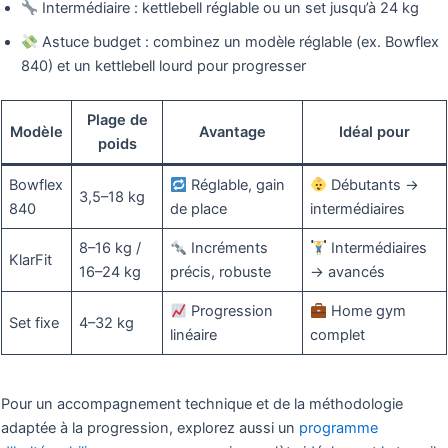
Intermédiaire : kettlebell réglable ou un set jusqu’à 24 kg
Astuce budget : combinez un modèle réglable (ex. Bowflex
840) et un kettlebell lourd pour progresser
Plage de
Modèle
Avantage
Idéal pour
poids
Bowflex
Réglable, gain
Débutants →
3,5–18 kg
840
de place
intermédiaires
8–16 kg /
Incréments
Intermédiaires
KlarFit
16–24 kg
précis, robuste
→ avancés
Progression
Home gym
Set fixe
4–32 kg
linéaire
complet
Pour un accompagnement technique et de la méthodologie
adaptée à la progression, explorez aussi un
programme