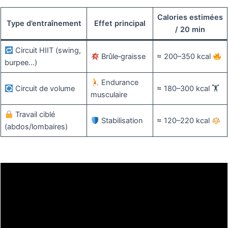
Calories estimées
Type d’entraînement
Effet principal
/ 20 min
Circuit HIIT (swing,
Brûle‑graisse
≈ 200–350 kcal
burpee…)
Endurance
Circuit de volume
≈ 180–300 kcal 🏋️
musculaire
Travail ciblé
Stabilisation
≈ 120–220 kcal
(abdos/lombaires)