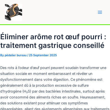
Skip
to
content
Main
Men
Éliminer arôme rot œuf pourri :
traitement gastrique conseillé
By
pédalier bureau
/
25 September 2025
Des rots à l’odeur d’œuf pourri peuvent soudain transformer une
situation sociale en moment embarrassant et révéler un
dysfonctionnement dans votre digestion. Ce phénomène est
généralement dû à la production excessive de sulfure
d’hydrogène (H₂S) par des bactéries intestinales, surtout après
avoir consommé des aliments riches en soufre. Heureusement,
des solutions existent pour atténuer ces symptômes
désagréables, allant des ajustements alimentaires aux traitements