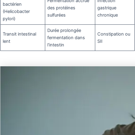
Fermentation accrue
Infection
bactérien
des protéines
gastrique
(Helicobacter
sulfurées
chronique
pylori)
Durée prolongée
Transit intestinal
Constipation ou
fermentation dans
lent
SII
l’intestin