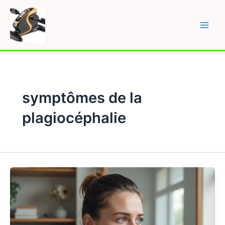
Skip
to
content
Main
Men
symptômes de la
plagiocéphalie