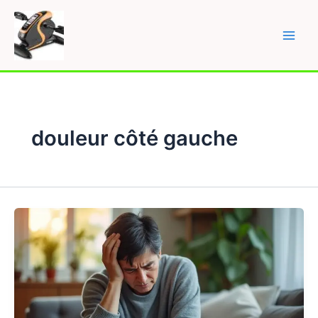
Skip
to
content
Main
Men
douleur côté gauche